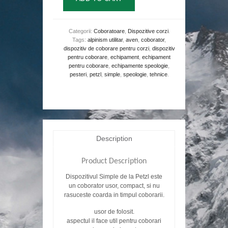
Categorii:
Coboratoare
,
Dispozitive corzi
.
Tags:
alpinism utilitar
,
aven
,
coborator
,
dispozitiv de coborare pentru corzi
,
dispozitiv
pentru coborare
,
echipament
,
echipament
pentru coborare
,
echipamente speologie
,
pesteri
,
petzl
,
simple
,
speologie
,
tehnice
.
Description
Product Description
Dispozitivul Simple de la Petzl este
un coborator usor, compact, si nu
rasuceste coarda in timpul coborarii.
usor de folosit.
aspectul il face util pentru coborari