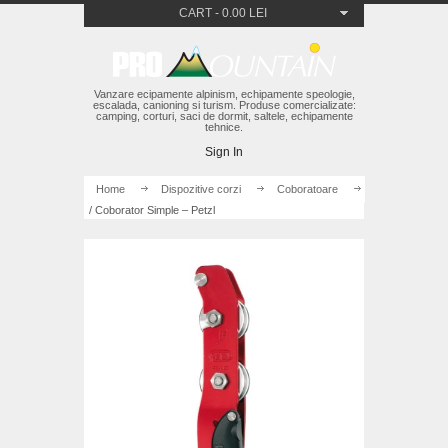
CART
-
0.00 LEI
Vanzare ecipamente alpinism, echipamente speologie,
escalada, canioning si turism. Produse comercializate:
camping, corturi, saci de dormit, saltele, echipamente
tehnice.
Sign In
Home
/
Dispozitive corzi
/
Coboratoare
/ Coborator Simple – Petzl