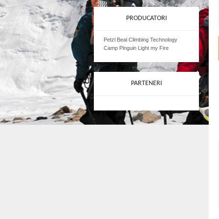
PRODUCATORI
Petzl Beal Climbing Technology
Camp Pinguin Light my Fire
PARTENERI