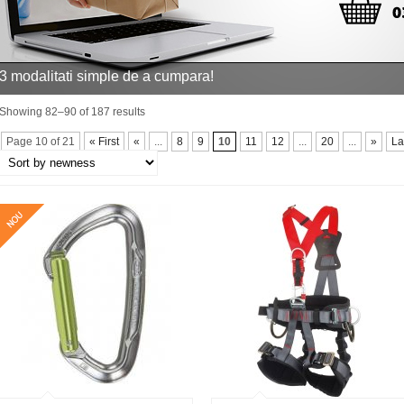
3 modalitati simple de a cumpara!
Showing 82–90 of 187 results
Page 10 of 21
« First
«
...
8
9
10
11
12
...
20
...
»
La