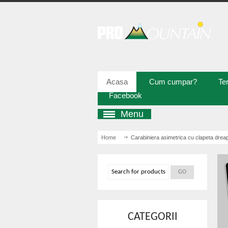
Acasa
Cum cumpar?
Ter
Facebook
Menu
Home
/ Carabiniera asimetrica cu clapeta drea
CATEGORII