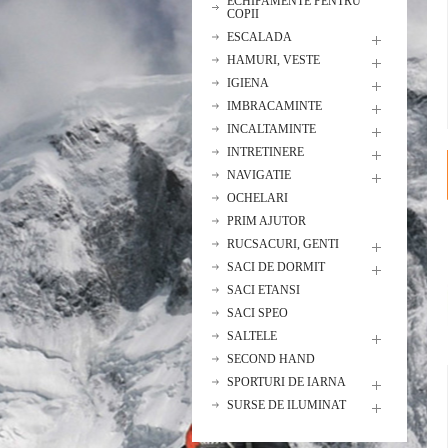
ECHIPAMENTE PENTRU
COPII
ESCALADA
HAMURI, VESTE
IGIENA
IMBRACAMINTE
INCALTAMINTE
INTRETINERE
NAVIGATIE
OCHELARI
PRIM AJUTOR
RUCSACURI, GENTI
SACI DE DORMIT
SACI ETANSI
SACI SPEO
SALTELE
SECOND HAND
SPORTURI DE IARNA
SURSE DE ILUMINAT