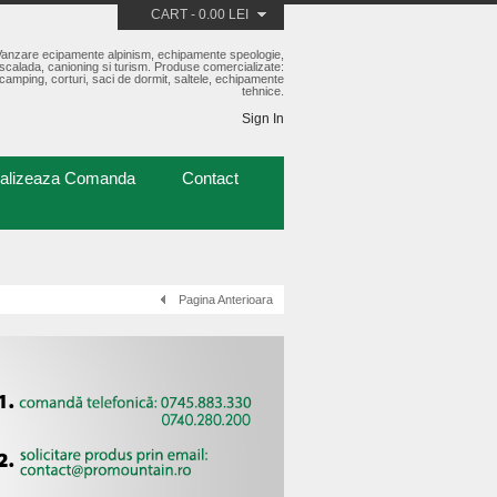
CART
-
0.00 LEI
Vanzare ecipamente alpinism, echipamente speologie,
scalada, canioning si turism. Produse comercializate:
camping, corturi, saci de dormit, saltele, echipamente
tehnice.
Sign In
nalizeaza Comanda
Contact
Pagina Anterioara