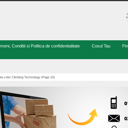
e
meni, Conditii si Politica de confidentialitate
Cosul Tau
Fi
pta color Climbing Technology (Page 10)