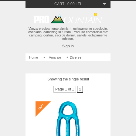
CART
-
0.00 LEI
Vanzare ecipamente alpinism, echipamente speologie,
escalada, canioning si turism. Produse comercializate:
camping, corturi, saci de dormit, saltele, echipamente
tehnice.
Sign In
Home
/
Amaraje
/ Diverse
Showing the single result
Page 1 of 1
1