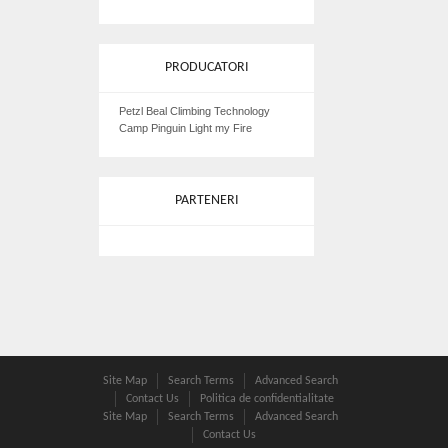
PRODUCATORI
Petzl Beal Climbing Technology
Camp Pinguin Light my Fire
PARTENERI
Site Map
Search Terms
Advanced Search
Contact Us
Politica de confidentialitate
Site Map
Search Terms
Advanced Search
Contact Us