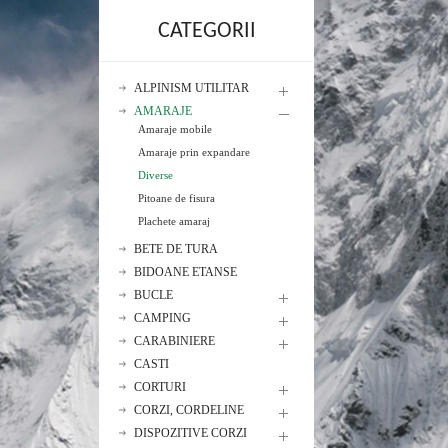
CATEGORII
ALPINISM UTILITAR
AMARAJE
Amaraje mobile
Amaraje prin expandare
Diverse
Pitoane de fisura
Plachete amaraj
BETE DE TURA
BIDOANE ETANSE
BUCLE
CAMPING
CARABINIERE
CASTI
CORTURI
CORZI, CORDELINE
DISPOZITIVE CORZI