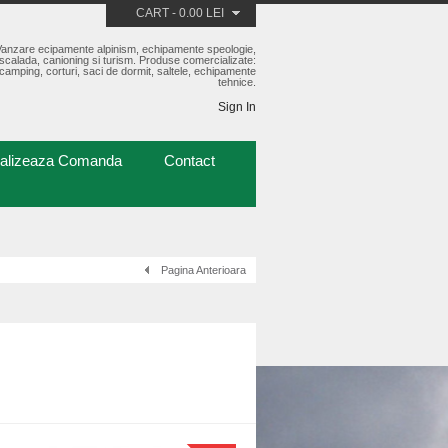
CART
-
0.00 LEI
Vanzare ecipamente alpinism, echipamente speologie,
scalada, canioning si turism. Produse comercializate:
camping, corturi, saci de dormit, saltele, echipamente
tehnice.
Sign In
nalizeaza Comanda
Contact
Pagina Anterioara