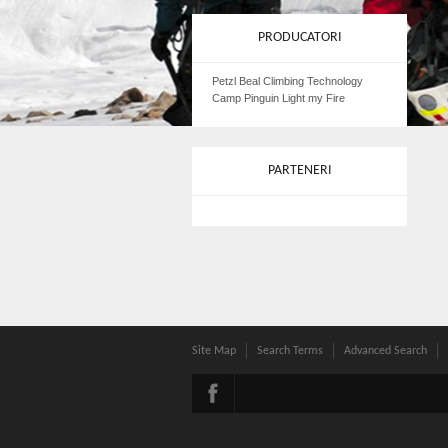
PRODUCATORI
Petzl Beal Climbing Technology
Camp Pinguin Light my Fire
PARTENERI
Site Map
Search Terms
Advanced Search